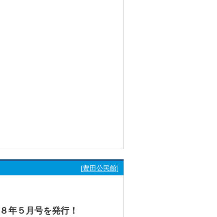
もっと見る
[
豊田公民館
]
８年５月号を発行！