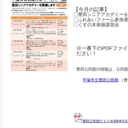
【今月の記事】
〇豊田シニアアカデミー
〇ふれあいファーム参加
〇くすの木体操講習会
※一番下のPDFファ
ださい！
豊田公民館の情報は、公民
平塚市立豊田公民館
（豊
豊田公民館だより令和8年5月号