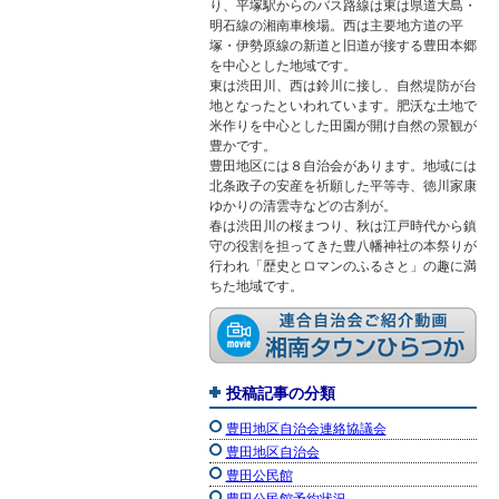
り、平塚駅からのバス路線は東は県道大島・
明石線の湘南車検場。西は主要地方道の平
塚・伊勢原線の新道と旧道が接する豊田本郷
を中心とした地域です。
東は渋田川、西は鈴川に接し、自然堤防が台
地となったといわれています。肥沃な土地で
米作りを中心とした田園が開け自然の景観が
豊かです。
豊田地区には８自治会があります。地域には
北条政子の安産を祈願した平等寺、徳川家康
ゆかりの清雲寺などの古刹が。
春は渋田川の桜まつり、秋は江戸時代から鎮
守の役割を担ってきた豊八幡神社の本祭りが
行われ「歴史とロマンのふるさと」の趣に満
ちた地域です。
投稿記事の分類
豊田地区自治会連絡協議会
豊田地区自治会
豊田公民館