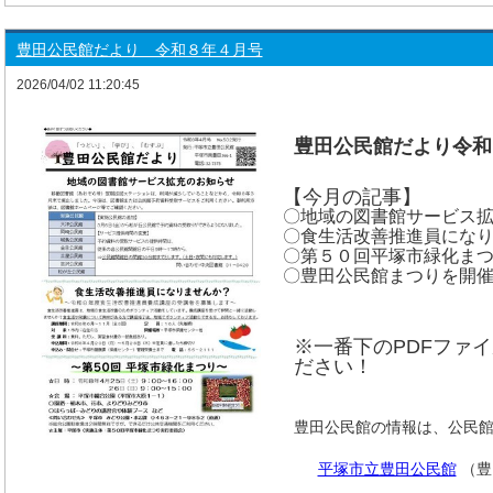
豊田公民館だより 令和８年４月号
2026/04/02 11:20:45
豊田公民館だより令和
【今月の記事】
〇地域の図書館サービス
〇食生活改善推進員にな
〇第５０回平塚市緑化ま
〇豊田公民館まつり
※一番下のPDFファ
ださい！
豊田公民館の情報は、公民
平塚市立豊田公民館
（豊