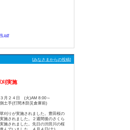
.pdf
[
みなさまからの投稿
]
草刈実施
 (火)AM 8:00～
(打間木防災倉庫前)
草刈りが実施されました。豊田桜の
実施されました。２週間後のさくら
実施されました。先日の渋田川の桜
進んでいました。４月４日(土)