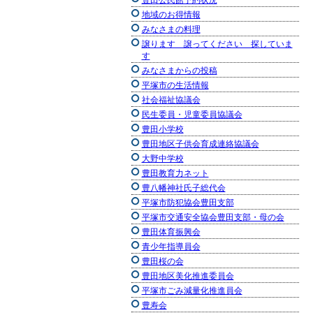
豊田公民館予約状況
地域のお得情報
みなさまの料理
譲ります 譲ってください 探していま
す
みなさまからの投稿
平塚市の生活情報
社会福祉協議会
民生委員・児童委員協議会
豊田小学校
豊田地区子供会育成連絡協議会
大野中学校
豊田教育力ネット
豊八幡神社氏子総代会
平塚市防犯協会豊田支部
平塚市交通安全協会豊田支部・母の会
豊田体育振興会
青少年指導員会
豊田桜の会
豊田地区美化推進委員会
平塚市ごみ減量化推進員会
豊寿会