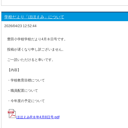
学校だより「ほほえみ」について
2026/04/23 12:52:44
豊田小学校学校だより4月８日号です。
投稿が遅くなり申し訳ございません。
ご一読いただけると幸いです。
【内容】
・学校教育目標について
・職員配置について
・今年度の予定について
ほほえみR８年4月8日号.pdf