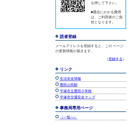
を押して下さい。
■通信にかかる費用
は、ご利用者のご負
担となります。
読者登録
メールアドレスを登録すると、この ページ
の更新情報が届きます。
（
登録する
）
リンク
生活安全情報
豊田公民館
平塚市立豊田小学校
平塚市交通安全マップ
事務局専用ページ
（一覧へ）