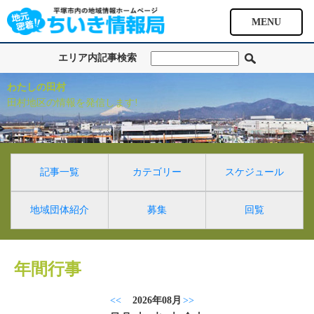
MENU
エリア内記事検索
わたしの田村
田村地区の情報を発信します!
記事一覧
カテゴリー
スケジュール
地域団体紹介
募集
回覧
年間行事
<<
2026年08月
>>