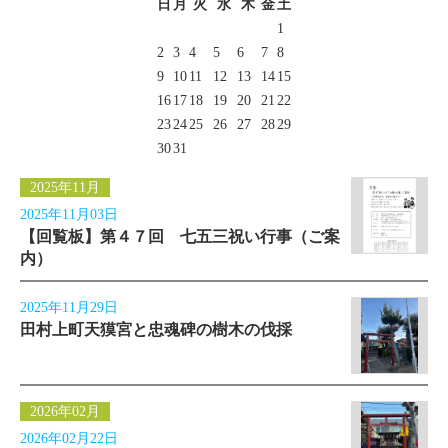
日
月
火
水
木
金
土
1
2
3
4
5
6
7
8
9
10
11
12
13
14
15
16
17
18
19
20
21
22
23
24
25
26
27
28
29
30
31
2025年11月
2025年11月03日
【回覧板】第４７回 七五三祝い行事（ご案
内）
2025年11月29日
田村上町天獏宮と忠魂碑の樹木の伐採
2026年02月
2026年02月22日