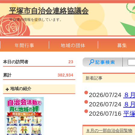
平塚市自治会連絡協議会
平自連の情報を提供しています。
本日の訪問者
23
累計
382,934
新着記事
地域の紹介
2026/07/24
８
2026/07/24
８
2026/07/16
平
R8.7.16現在
2026/07/06
令
８月の一部自治会回覧物