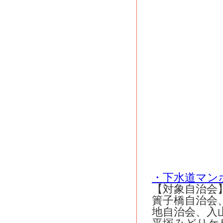
・下水道マン
【対象自治会
簀子橋自治会
地自治会、入