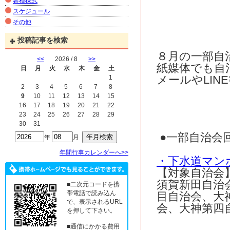
各種様式
スケジュール
その他
投稿記事を検索
８月の一部自
<<
2026 / 8
>>
紙媒体でも自
日
月
火
水
木
金
土
メールやLI
1
2
3
4
5
6
7
8
9
10
11
12
13
14
15
16
17
18
19
20
21
22
23
24
25
26
27
28
29
30
31
●一部自治会
年
月
年間行事カレンダーへ>>
・下水道マン
【対象自治会
須賀新田自治
■二次元コードを携
帯電話で読み込ん
目自治会、大
で、表示されるURL
会、大神第四
を押して下さい。
■通信にかかる費用