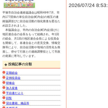
2026/06/25
７
2026/07/24 8:53
2026/06/04
令
平塚市自治会連絡協議会は昭和48年7月、市
内177団体の単位自治会(町内会)の相互の連
2026/06/04
平塚
絡協調並びに自治会活動の強化推進を図るた
め設立されました。
2026/05/21
６
本協議会は、市内の自治会(町内会)並びに
2026/04/24
令
地区連合会の会長をもって組織され、年1回
の総会、月1回の地区連合会長による役員会
2026/04/22
５
を開催して、各連合会との意見交換、情報交
換等により、自治会活動や地域の活性化を推
進し、併せて行政との連絡調整役として市政
の発展に寄与しています。
投稿記事の分類
定期総会
定例役員会
研修会
加入促進
平自連だより
回覧
貸出書籍、備品等