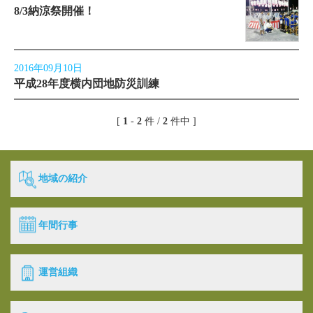
8/3納涼祭開催！
2016年09月10日
平成28年度横内団地防災訓練
[
1
-
2
件 /
2
件中 ]
地域の紹介
年間行事
運営組織